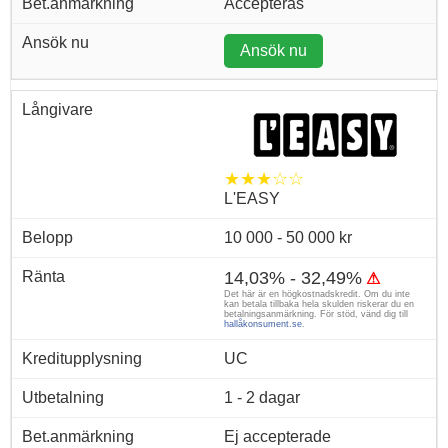
Accepteras
Ansök nu
★★★☆☆
L'EASY
10 000 - 50 000 kr
14,03% - 32,49%
⚠
Det här är en högkostnadskredit. Om du inte
kan betala tillbaka hela skulden riskerar du en
betalningsanmärkning. För stöd, vänd dig till
hallåkonsument.se
.
UC
1 - 2 dagar
Ej accepterade