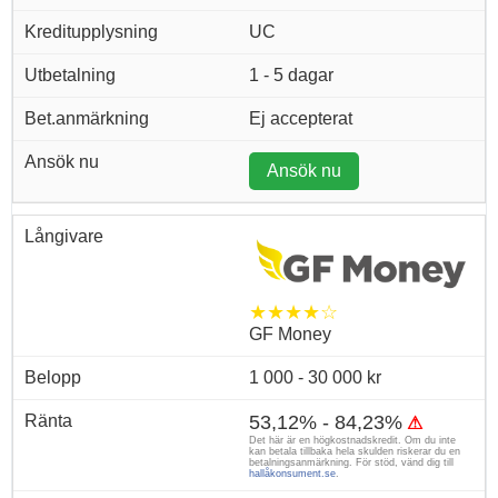
UC
1 - 5 dagar
Ej accepterat
Ansök nu
★★★★☆
GF Money
1 000 - 30 000 kr
53,12% - 84,23%
⚠
Det här är en högkostnadskredit. Om du inte
kan betala tillbaka hela skulden riskerar du en
betalningsanmärkning. För stöd, vänd dig till
hallåkonsument.se
.