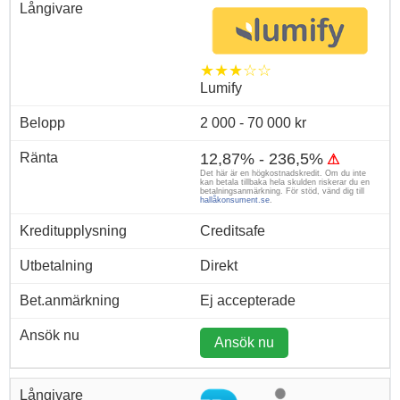
★★★☆☆
Lumify
2 000 - 70 000 kr
12,87% - 236,5%
⚠
Det här är en högkostnadskredit. Om du inte
kan betala tillbaka hela skulden riskerar du en
betalningsanmärkning. För stöd, vänd dig till
hallåkonsument.se
.
Creditsafe
Direkt
Ej accepterade
Ansök nu