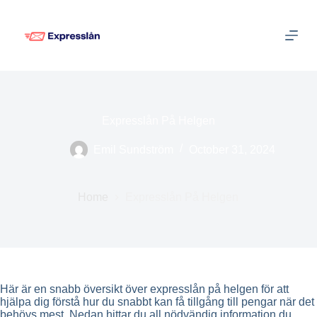
S
k
i
p
t
o
c
o
n
Expresslån På Helgen
t
e
Emil Sundström
October 31, 2024
n
t
Home
Expresslån På Helgen
Här är en snabb översikt över expresslån på helgen för att
hjälpa dig förstå hur du snabbt kan få tillgång till pengar när det
behövs mest. Nedan hittar du all nödvändig information du