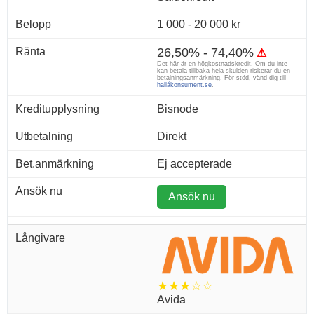
1 000 - 20 000 kr
26,50% - 74,40%
⚠
Det här är en högkostnadskredit. Om du inte
kan betala tillbaka hela skulden riskerar du en
betalningsanmärkning. För stöd, vänd dig till
hallåkonsument.se
.
Bisnode
Direkt
Ej accepterade
Ansök nu
★★★☆☆
Avida