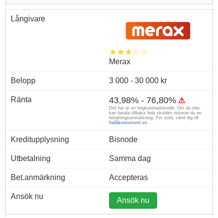
★★★☆☆
Merax
3 000 - 30 000 kr
43,98% - 76,80%
⚠
Det här är en högkostnadskredit. Om du inte
kan betala tillbaka hela skulden riskerar du en
betalningsanmärkning. För stöd, vänd dig till
hallåkonsument.se
.
Bisnode
Samma dag
Accepteras
Ansök nu