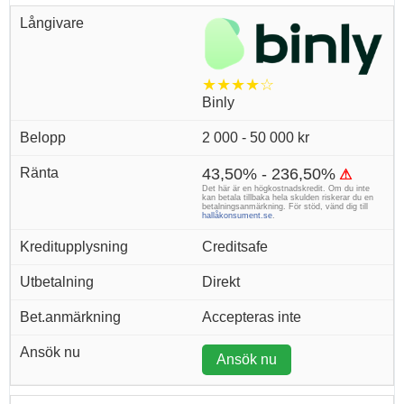
★★★★☆
Binly
2 000 - 50 000 kr
43,50% - 236,50%
⚠
Det här är en högkostnadskredit. Om du inte
kan betala tillbaka hela skulden riskerar du en
betalningsanmärkning. För stöd, vänd dig till
hallåkonsument.se
.
Creditsafe
Direkt
Accepteras inte
Ansök nu