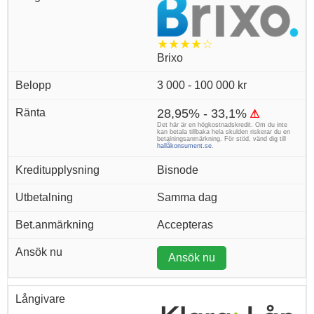
★★★★☆
Brixo
3 000 - 100 000 kr
28,95% - 33,1%
⚠
Det här är en högkostnadskredit. Om du inte
kan betala tillbaka hela skulden riskerar du en
betalningsanmärkning. För stöd, vänd dig till
hallåkonsument.se
.
Bisnode
Samma dag
Accepteras
Ansök nu