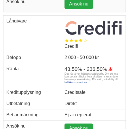
Ansök nu
★★★★☆
Credifi
2 000 - 50 000 kr
43,50% - 236,50%
⚠
Det här är en högkostnadskredit. Om du inte
kan betala tillbaka hela skulden riskerar du en
betalningsanmärkning. För stöd, vänd dig till
hallåkonsument.se
.
Creditsafe
Direkt
Ej accepterat
Ansök nu