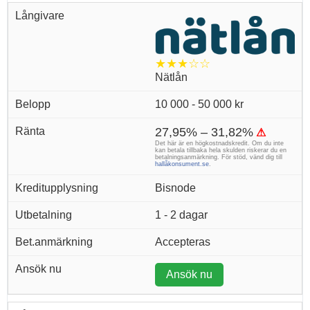
★★★☆☆
Nätlån
10 000 - 50 000 kr
27,95% – 31,82%
⚠
Det här är en högkostnadskredit. Om du inte
kan betala tillbaka hela skulden riskerar du en
betalningsanmärkning. För stöd, vänd dig till
hallåkonsument.se
.
Bisnode
1 - 2 dagar
Accepteras
Ansök nu