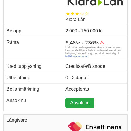
★★★☆☆
Klara Lån
2 000 - 150 000 kr
6,48% - 236%
⚠
Det här är en högkostnadskredit. Om du inte
kan betala tillbaka hela skulden riskerar du en
betalningsanmärkning. För stöd, vänd dig till
hallåkonsument.se
.
Creditsafe/Bisnode
0 - 3 dagar
Accepteras
Ansök nu