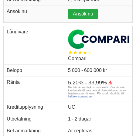
Ansök nu
★★★★☆
Compari
5 000 - 600 000 kr
5,20% - 33,99%
⚠
Det här är en högkostnadskredit. Om du inte
kan betala tillbaka hela skulden riskerar du en
betalningsanmärkning. För stöd, vänd dig till
hallåkonsument.se
.
UC
1 - 2 dagar
Accepteras