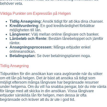
behöver veta.
Viktiga Punkter om Expresslån på Helgen
Tidlig Ansøgning:
Ansök tidigt för att öka dina chanser.
Kreditvurdering:
En god kreditvärdighet förbättrar
möjligheten till lån.
Långiverer:
Välj mellan online långivare och banker.
Lånbeløb och Rente:
Bestäm lånebeloppet och jämför
räntor.
Ansøgningsprocessen:
Många erbjuder enkel
onlineansökan.
Betalingsplan:
Se över betalningsplanen noga.
Tidlig Ansøgning
Tidpunkten för din ansökan kan vara avgörande när du söker
om ett lån på helgen. Det är bäst att ansöka så tidigt som
möjligt eftersom många långivare har begränsade resurser
under helgerna. Om du vill ha snabba pengar, bör du inte vänta
för länge med att skicka in din ansökan. Vissa långivare
erbjuder särskilda lån för helgen, men dessa är ofta
begränsade och kräver att du är ute i god tid.