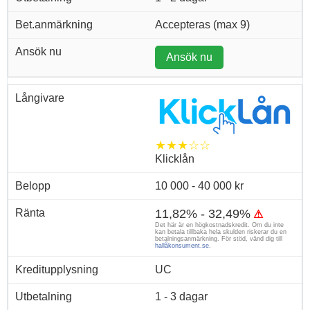
Accepteras (max 9)
Ansök nu
★★★☆☆
Klicklån
10 000 - 40 000 kr
11,82% - 32,49%
⚠
Det här är en högkostnadskredit. Om du inte
kan betala tillbaka hela skulden riskerar du en
betalningsanmärkning. För stöd, vänd dig till
hallåkonsument.se
.
UC
1 - 3 dagar