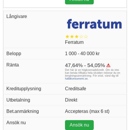
★★★☆☆
Ferratum
1 000 - 40 000 kr
47,64% - 54,05%
⚠
Det här är en högkostnadskredit. Om du inte
kan betala tillbaka hela skulden riskerar du en
betalningsanmärkning. För stöd, vänd dig till
hallåkonsument.se
.
Creditsafe
Direkt
Accepteras (max 6 st)
Ansök nu