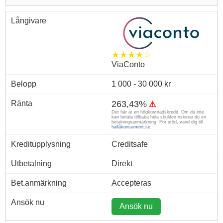
★★★★☆
ViaConto
1 000 - 30 000 kr
263,43%
⚠
Det här är en högkostnadskredit. Om du inte
kan betala tillbaka hela skulden riskerar du en
betalningsanmärkning. För stöd, vänd dig till
hallåkonsument.se
.
Creditsafe
Direkt
Accepteras
Ansök nu