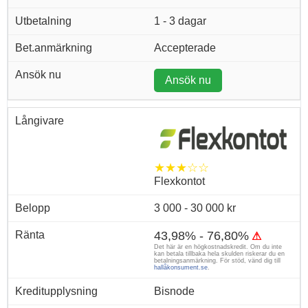
1 - 3 dagar
Accepterade
Ansök nu
★★★☆☆
Flexkontot
3 000 - 30 000 kr
43,98% - 76,80%
⚠
Det här är en högkostnadskredit. Om du inte
kan betala tillbaka hela skulden riskerar du en
betalningsanmärkning. För stöd, vänd dig till
hallåkonsument.se
.
Bisnode