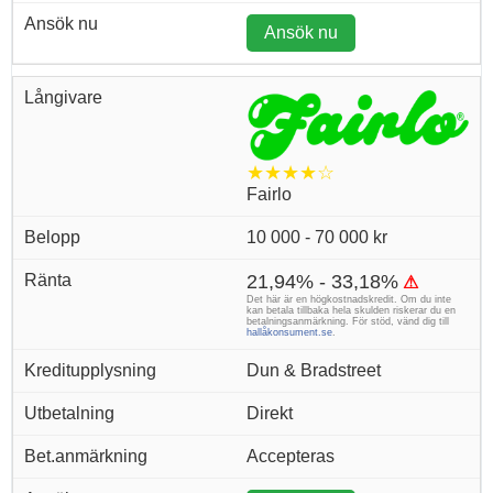
Ansök nu
★★★★☆
Fairlo
10 000 - 70 000 kr
21,94% - 33,18%
⚠
Det här är en högkostnadskredit. Om du inte
kan betala tillbaka hela skulden riskerar du en
betalningsanmärkning. För stöd, vänd dig till
hallåkonsument.se
.
Dun & Bradstreet
Direkt
Accepteras