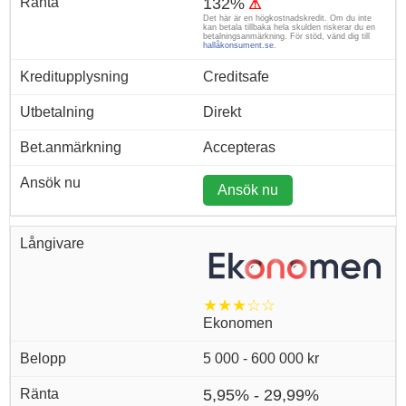
132%
⚠
Det här är en högkostnadskredit. Om du inte
kan betala tillbaka hela skulden riskerar du en
betalningsanmärkning. För stöd, vänd dig till
hallåkonsument.se
.
Creditsafe
Direkt
Accepteras
Ansök nu
★★★☆☆
Ekonomen
5 000 - 600 000 kr
5,95% - 29,99%