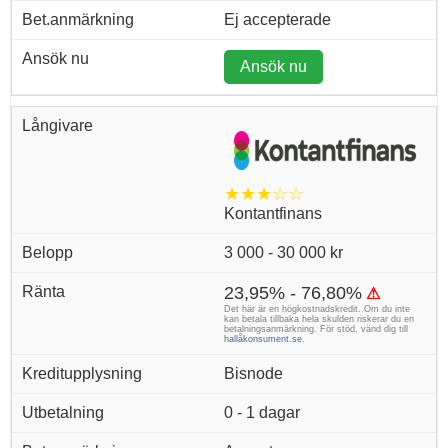
Ej accepterade
Ansök nu
★★★☆☆
Kontantfinans
3 000 - 30 000 kr
23,95% - 76,80%
⚠
Det här är en högkostnadskredit. Om du inte
kan betala tillbaka hela skulden riskerar du en
betalningsanmärkning. För stöd, vänd dig till
hallåkonsument.se
.
Bisnode
0 - 1 dagar